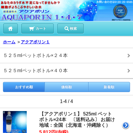
カート
検索
ホーム
＞
アクアポリン１
５２５mlペットボトル×２４本
５２５mlペットボトル×４０本
おすすめ順
価格順
新着順
1-4 / 4
【アクアポリン１】 525ml ペット
ボトル×24本 〔送料込み〕 お届け
地域：全国（北海道・沖縄除く）
5,812円(内税)