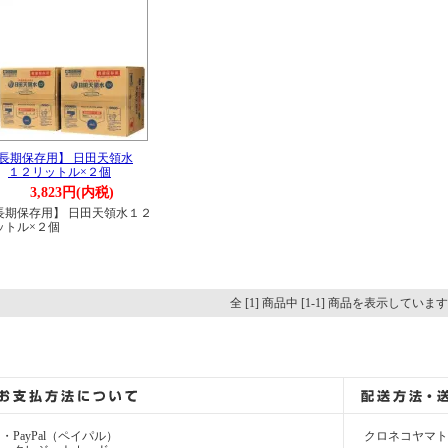
長期保存用】 日田天領水
１２リットル×２個
3,823円(内税)
長期保存用】 日田天領水１２
ットル×２個
全 [1] 商品中 [1-1] 商品を表示していま
・PayPal（ペイパル）
クロネコヤマト