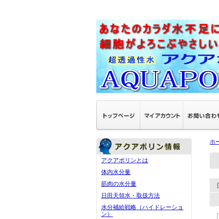
ホ
アクアポリンとは
体内水分量
筋肉の水分量
日田天領水・取扱方法
水分補給戦略（ハイドレーショ
ン）