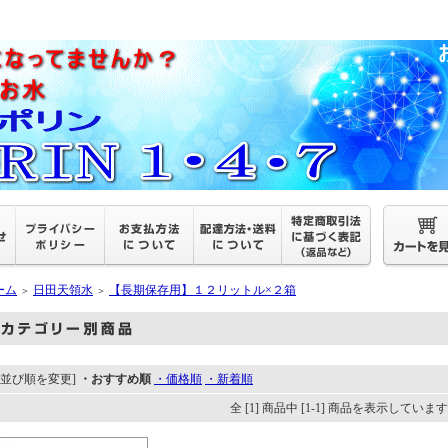
ーム
日田天領水
【長期保存用】１２リットル×２箱
＞
＞
[並び順を変更]
・おすすめ順
・価格順
・新着順
全 [1] 商品中 [1-1] 商品を表示していま