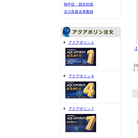
熱中症・脱水対策
北川良親名誉教授
アクアポリン１
【
【
リ
アクアポリン４
アクアポリン７