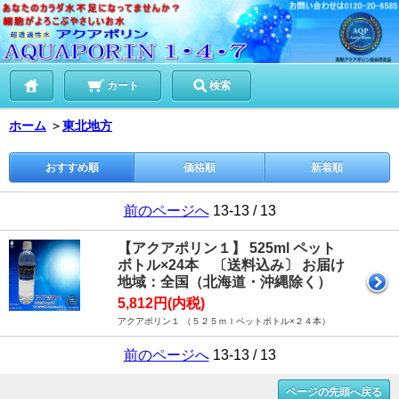
カート
検索
ホーム
＞
東北地方
おすすめ順
価格順
新着順
前のページへ
13-13 / 13
【アクアポリン１】 525ml ペット
ボトル×24本 〔送料込み〕 お届け
地域：全国（北海道・沖縄除く）
5,812円(内税)
アクアポリン１ （５２５ｍｌペットボトル×２４本）
前のページへ
13-13 / 13
ページの先頭へ戻る