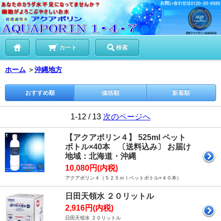
カート
検索
ホーム
＞
沖縄地方
おすすめ順
価格順
新着順
1-12 / 13
次のページへ
【アクアポリン４】 525ml ペット
ボトル×40本 〔送料込み〕 お届け
地域：北海道・沖縄
10,080円(内税)
アクアポリン４（５２５ｍｌペットボトル×４０本）
日田天領水 ２０リットル
2,916円(内税)
日田天領水 ２０リットル