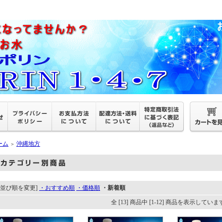
ーム
沖縄地方
＞
[並び順を変更]
・おすすめ順
・価格順
・新着順
全 [13] 商品中 [1-12] 商品を表示してい