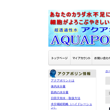
ホ
アクアポリンとは
体内水分量
筋肉の水分量
日田天領水・取扱方法
水分補給戦略（ハイドレーショ
ン）