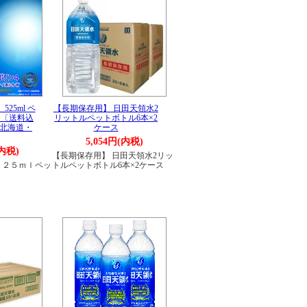
25ml ペ
【長期保存用】 日田天領水2
 〔送料込
リットルペットボトル6本×2
：北海道・
ケース
5,054円(内税)
(内税)
【長期保存用】 日田天領水2リッ
５２５ｍｌペッ
トルペットボトル6本×2ケース