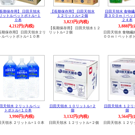
長期保存用】 日田天領水
【長期保存用】 日田天領水
日田天領水 食物
リットルペットボトル×１
１２リットル×２個
茶３００ｍｌペッ
０本
２４本
3,823円(内税)
4,212円(内税)
3,888円
【長期保存用】 日田天領水１２
長期保存用】 日田天領水２リ
リットル×２個
日田天領水 食物繊
トルペットボトル×１０本
００ｍｌペットボト
田天領水 ２リットルペッ
日田天領水 １０リットル×２
日田天領水 １２リ
トボトル×１０本
個
個
3,990円(内税)
3,132円(内税)
3,564円
田天領水 ２リットル×１０本
日田天領水 １２リットル×２個
日田天領水 １２リ