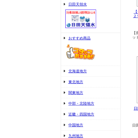
日田天領水
【
２
【
ッ
おすすめ商品
北海道地方
東北地方
関東地方
中部・北陸地方
日
近畿・四国地方
中国地方
日
九州地方