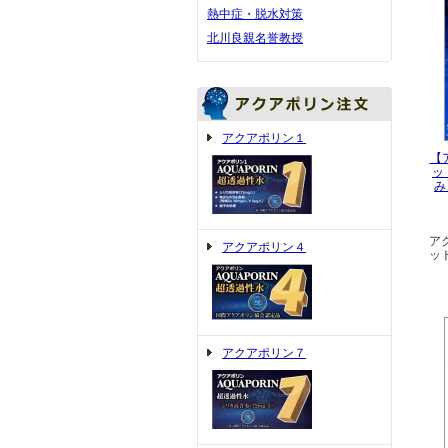
熱中症・脱水対策
北川良親名誉教授
アクアポリン１
【ア
ッ
み
ア
アクアポリン４
ッ
アクアポリン７