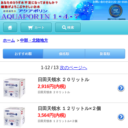
カート
検索
ホーム
＞
中部・北陸地方
おすすめ順
価格順
新着順
1-12 / 13
次のページへ
日田天領水 ２０リットル
2,916円(内税)
日田天領水 ２０リットル
日田天領水 １２リットル×２個
3,564円(内税)
日田天領水 １２リットル×２個