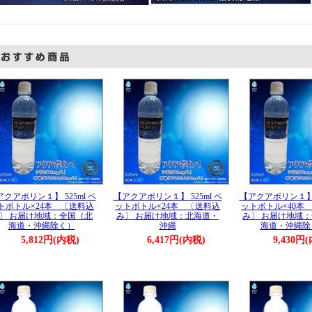
クアポリン１】 525ml ペ
【アクアポリン１】 525ml ペ
【アクアポリン１】 5
トボトル×24本 〔送料込
ットボトル×24本 〔送料込
ットボトル×40本
〕 お届け地域：全国（北
み〕 お届け地域：北海道・
み〕 お届け地域
海道・沖縄除く）
沖縄
海道・沖縄除
5,812円(内税)
6,417円(内税)
9,430円