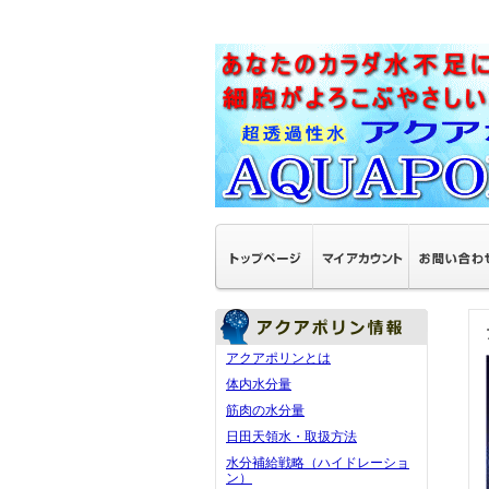
アクアポリンとは
体内水分量
筋肉の水分量
日田天領水・取扱方法
水分補給戦略（ハイドレーショ
ン）