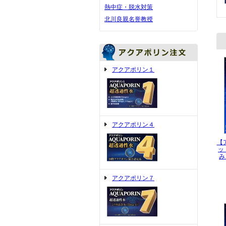
熱中症・脱水対策
北川良親名誉教授
アクアポリン１
アクアポリン４
【ア
ッ
み
アクアポリン７