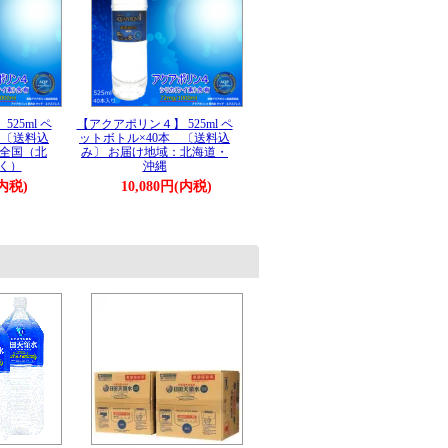
25ml ペ
【アクアポリン４】 525ml ペ
 〔送料込
ットボトル×40本 〔送料込
：全国（北
み〕 お届け地域：北海道・
く）
沖縄
(内税)
10,080円(内税)