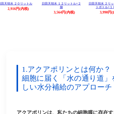
日田天領水 ２０リットル
日田天領水 １２リットル×２
日田天領水 ２リ
個
トボトル×１
2,916円(内税)
3,564円(内税)
3,990円
1.アクアポリンとは何か？
細胞に届く「水の通り道」
しい水分補給のアプローチ
アクアポリンは、私たちの細胞膜に存在す