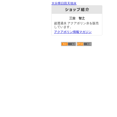
大分県日田天領水
三吉 智之
超透過水 アクアポリン水を販売
しています。
アクアポリン情報マガジン