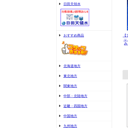
日田天領水
おすすめ商品
【ア
ッ
み
北海道地方
東北地方
関東地方
中部・北陸地方
近畿・四国地方
中国地方
九州地方