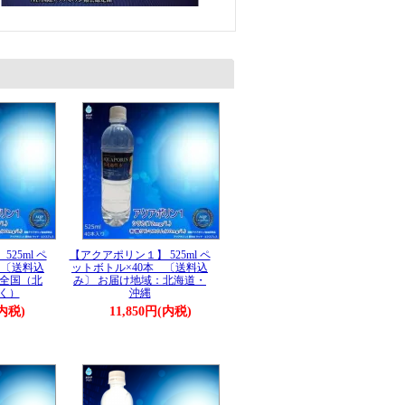
25ml ペ
【アクアポリン１】 525ml ペ
 〔送料込
ットボトル×40本 〔送料込
：全国（北
み〕 お届け地域：北海道・
く）
沖縄
(内税)
11,850円(内税)