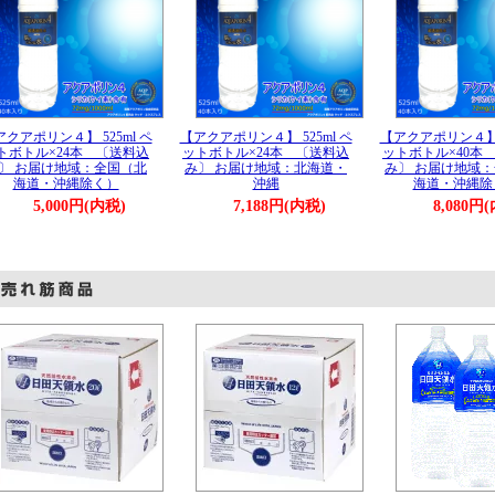
クアポリン４】 525ml ペ
【アクアポリン４】 525ml ペ
【アクアポリン４】 5
トボトル×24本 〔送料込
ットボトル×24本 〔送料込
ットボトル×40本
〕 お届け地域：全国（北
み〕 お届け地域：北海道・
み〕 お届け地域
海道・沖縄除く）
沖縄
海道・沖縄除
5,000円(内税)
7,188円(内税)
8,080円