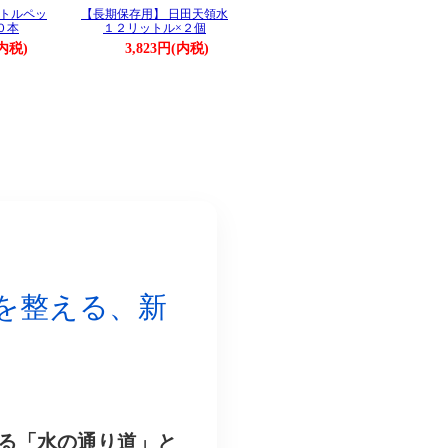
ットルペッ
【長期保存用】 日田天領水
０本
１２リットル×２個
(内税)
3,823円(内税)
を整える、新
る「水の通り道」と