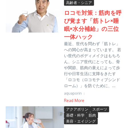
高齢者・シニア
ロコモ対策：筋肉を呼
び覚ます「筋トレ×睡
眠×水分補給」の三位
一体ハック
最近、世代を問わず「筋トレ」
への関心が高まっています。 若
い世代のボディメイクはもちろ
ん、シニア世代にとっても、骨
や関節、筋肉の衰えによって歩
行や日常生活に支障をきたす
「ロコモ（ロコモティブシンド
ローム）」を防ぐために、...
aquaporin
Read More
アクアポリン
スポーツ
基礎・科学
筋肉
美容・エイジング