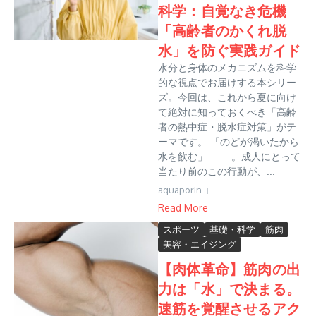
科学：自覚なき危機
「高齢者のかくれ脱
水」を防ぐ実践ガイド
水分と身体のメカニズムを科学
的な視点でお届けする本シリー
ズ。今回は、これから夏に向け
て絶対に知っておくべき「高齢
者の熱中症・脱水症対策」がテ
ーマです。 「のどが渇いたから
水を飲む」——。成人にとって
当たり前のこの行動が、...
aquaporin
Read More
スポーツ
基礎・科学
筋肉
美容・エイジング
【肉体革命】筋肉の出
力は「水」で決まる。
速筋を覚醒させるアク