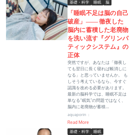
基礎・科学
睡眠
脳
「睡眠不足は脳の自己
破産」―― 徹夜した
脳内に蓄積した老廃物
を洗い流す『グリンパ
ティックシステム』の
正体
突然ですが、あなたは「徹夜し
ても翌日に長く寝れば帳消しに
なる」と思っていませんか。 も
しそう考えているなら、今すぐ
認識を改める必要があります。
最新の脳科学では、睡眠不足は
単なる“眠気”の問題ではなく、
脳内に老廃物が蓄積...
aquaporin
Read More
基礎・科学
睡眠