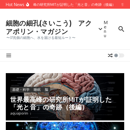
コンテンツへスキップ
Hot News
世界最高峰の研究所MITが証明した「光と音」の奇跡（後編）
世界最
細胞の細孔(さいこう) アク
M
e
アポリン・マガジン
n
u
〜37兆個の細胞へ、水を届ける最短ルート〜
基礎・科学
睡眠
脳
世界最高峰の研究所MITが証明した
「光と音」の奇跡（後編）
aquaporin