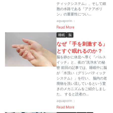
ティックシステム』、そして細
胞の水路である『アクアポリ
ン』の重要性につい...
aquaporin
Read More
睡眠
脳
なぜ「手を刺激する」
とすぐ眠れるのか？
脳を静かに休息へ導く『パルス
イッチ』と、夜の“洗浄水”の秘
密 前回の記事では、睡眠中に脳
が「水洗い（グリンパティック
システム）」を行い、 脳内の老
廃物を洗い流しているという驚
きのメカニズムをご紹介しまし
た。 すると読者の...
aquaporin
Read More