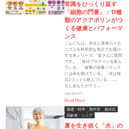
常識をひっくり返す
「細胞の門番」：13種
類のアクアポリンがつ
くる健康とパフォーマ
ンス
こんにちは。水分と身体のメカ
ニズムを科学的な視点でお届け
する本シリーズ。 皆さんに質問
です。 「毎日プロテインを飲ん
でいる」「食事の栄養バランス
には命を懸けている」「水は毎
日2リットル飲んでいる」……。
もしあなたがそう...
aquaporin
Read More
基礎・科学
熱中症
脱水症
高齢者・シニア
夏を生き抜く「水」の