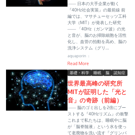
―― 日本の大手企業が動く
『40Hz社会実装』の最前線 前
編では、マサチューセッツ工科
大学（MIT）が発表した研究
―― 「40Hz（ガンマ波）の光
と音が、脳のお掃除細胞を活性
化し、血管の拍動を高め、脳の
洗浄システム（グリ...
aquaporin
Read More
基礎・科学
睡眠
脳
認知症
世界最高峰の研究所
MITが証明した「光と
音」の奇跡（前編）
―― 脳のゴミ出しを2倍にブー
ストする『40Hzリズム』の衝撃
これまで私たちは、睡眠中に脳
が「脳脊髄液」という水を使っ
て老廃物を洗い流す『グリンパ