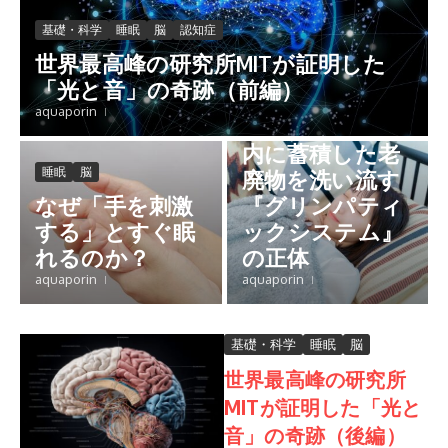
基礎・科学
睡眠
脳
認知症
基礎・科学
睡眠
脳
世界最高峰の研究所MITが証明した
「睡眠不足は脳
「光と音」の奇跡（前編）
の自己破産」
aquaporin
―― 徹夜した脳
内に蓄積した老
睡眠
脳
廃物を洗い流す
なぜ「手を刺激
『グリンパティ
する」とすぐ眠
ックシステム』
れるのか？
の正体
aquaporin
aquaporin
基礎・科学
睡眠
脳
世界最高峰の研究所
MITが証明した「光と
音」の奇跡（後編）