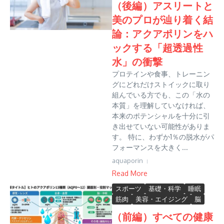
（後編）アスリートと
美のプロが辿り着く結
論：アクアポリンをハ
ックする「超透過性
水」の衝撃
プロテインや食事、トレーニン
グにどれだけストイックに取り
組んでいる方でも、この「水の
本質」を理解していなければ、
本来のポテンシャルを十分に引
き出せていない可能性がありま
す。 特に、わずか1％の脱水がパ
フォーマンスを大きく...
aquaporin
Read More
スポーツ
基礎・科学
睡眠
筋肉
美容・エイジング
脳
（前編）すべての健康