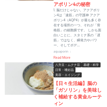
アポリン4の秘密
1. 脳だけじゃない。アクアポリ
ン4は「速筋」の守護神 アクア
ポリン4（AQP4）が最も多く存
在する場所の一つ、それが「骨
格筋」の細胞膜です。 しかも面
白いことに、スタミナ系の「遅
筋」ではなく、瞬発力やパワ
ー、そしてボデ...
aquaporin
Read More
八升豆・ムクナ豆
基礎・科学
日常・嗜好品
美容・エイジング
【日々生活編】脳の
「ガソリン」を美味し
く補給する黄金ルーテ
ィン